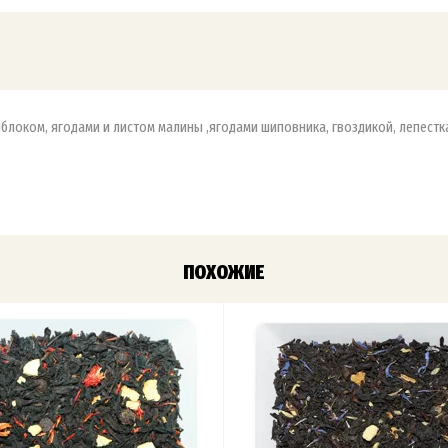
яблоком, ягодами и листом малины ,ягодами шиповника, гвоздикой, лепестк
ПОХОЖИЕ