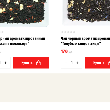
ерный ароматизированный
Чай черный ароматизирова
ьсин в шоколаде"
"Голубые танцовщицы"
170
.
руб.
+
−
+
Купить
Купить