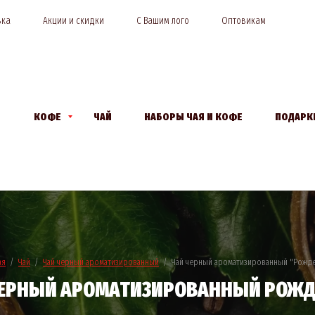
вка
Акции и скидки
С Вашим лого
Оптовикам
КОФЕ
ЧАЙ
НАБОРЫ ЧАЯ И КОФЕ
ПОДАРК
ая
  /  
Чай
  /  
Чай черный ароматизированный
  /  Чай черный ароматизированный "Рожд
ЧЕРНЫЙ АРОМАТИЗИРОВАННЫЙ РОЖД