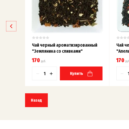
Чай черный ароматизированный
Чай ч
"Земляника со сливками"
"Апел
170
170
руб.
руб
−
+
−
Купить
Назад