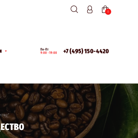
0
+7 (495) 150-4420
Пн-Пт
И
9:00 - 19:00
ество"
ЕСТВО