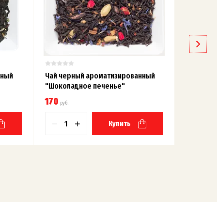
нный
Чай черный ароматизированный
Чай чер
"Шоколадное печенье"
"Глинтве
170
210
руб.
руб.
−
+
−
Купить