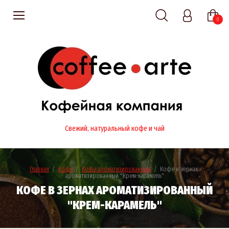
0
Свежий, натуральный кофе и чай
Главная
  /  
Кофе
  /  
Кофе ароматизированный
  /  Кофе в зернах 
ароматизированный "Крем-карамель"
КОФЕ В ЗЕРНАХ АРОМАТИЗИРОВАННЫЙ
"КРЕМ-КАРАМЕЛЬ"